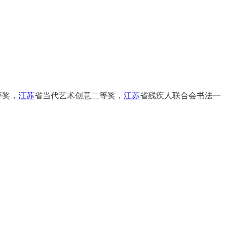
等奖，
江苏
省当代艺术创意二等奖，
江苏
省残疾人联合会书法一